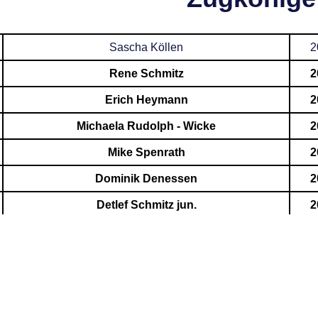
Sascha Köllen
2
Rene Schmitz
2
Erich Heymann
2
Michaela Rudolph - Wicke
2
Mike Spenrath
2
Dominik Denessen
2
Detlef Schmitz jun.
2
Lars Schiffer
2
Markus Preuße
2
Christian Wolf
2
Melanie Knelleken
2