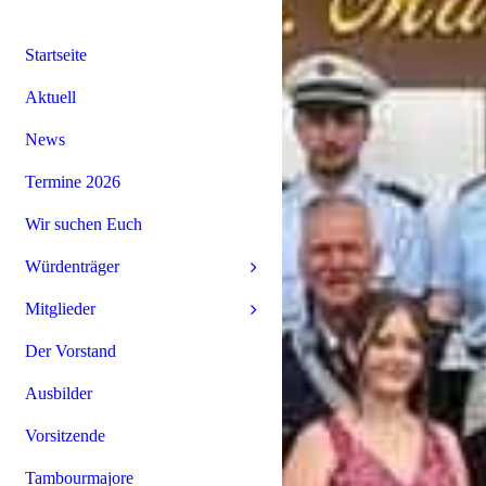
Startseite
Aktuell
News
Termine 2026
Wir suchen Euch
Würdenträger
Mitglieder
Der Vorstand
Ausbilder
Vorsitzende
Tambourmajore