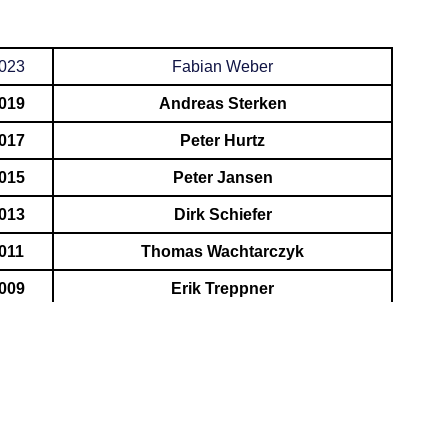
023
Fabian Weber
019
Andreas Sterken
017
Peter Hurtz
015
Peter Jansen
013
Dirk Schiefer
011
Thomas Wachtarczyk
009
Erik Treppner
007
Andreas Sterken
005
Franz Josef Müller
003
Wolfgang Küppers †
001
Josef Baust †