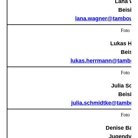
Lana Wa
Beisitz
lana.wagner@tambourco
Foto folg
Lukas He
Beisit
lukas.herrmann@tambour
Foto folg
Julia Sch
Beisitz
julia.schmidtke@tambour
Foto folg
Denise Bar
Jugendvert