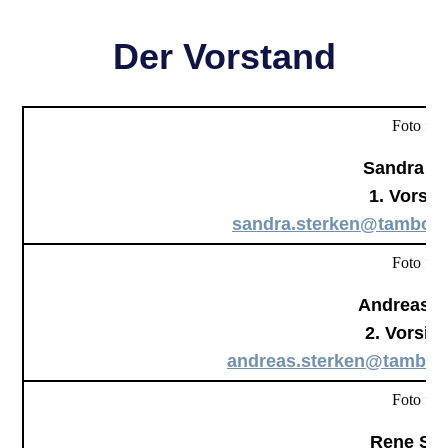
Der Vorstand
Foto folg
Sandra S
1. Vorsit
sandra.sterken@tambour
Foto folg
Andreas S
2. Vorsit
andreas.sterken@tambour
Foto folg
Rene Sc