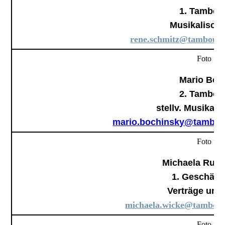
1. Tambou
Musikalische
rene.schmitz@tambourco
Foto folg
Mario Boc
2. Tambou
stellv. Musikali
mario.bochinsky@tambour
Foto folg
Michaela Rud
1. Geschäfts
Verträge und
michaela.wicke@tambourc
Foto folg